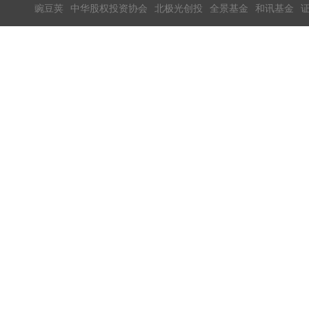
豌豆荚
中华股权投资协会
北极光创投
全景基金
和讯基金