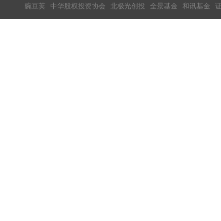
豌豆荚
中华股权投资协会
北极光创投
全景基金
和讯基金