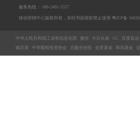
服务热线： 180-2491-5557
移动营销中心版权所有，未经书面授权禁止使用 粤ICP备 1602604
中华人民共和国工业和信息化部
微信
今日头条
UC
百度直达
豌豆荚
中华股权投资协会
北极光创投
全景基金
和讯基金