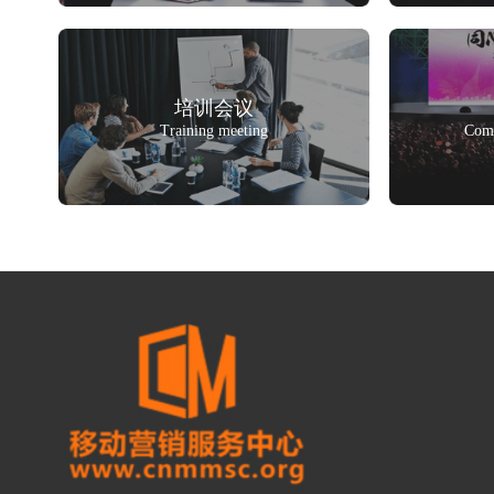
培训会议
Training meeting
Comp