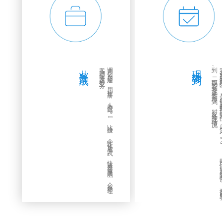
业务集成
。
调
用
会
议
创
建
、
用
户
注
册
、
人
脸
对
A
P
I
比
接
口
。
个
性
化
集
成
方
式
，
快
速
整
合
邀
请
函
、
会
议
管
理
、
客
户
管
理
等
多
种
业
务
现场签到
。