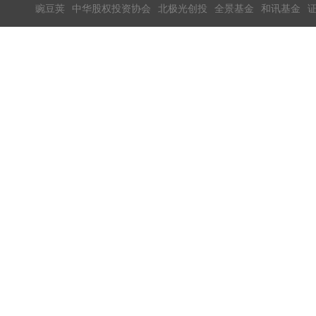
豌豆荚
中华股权投资协会
北极光创投
全景基金
和讯基金